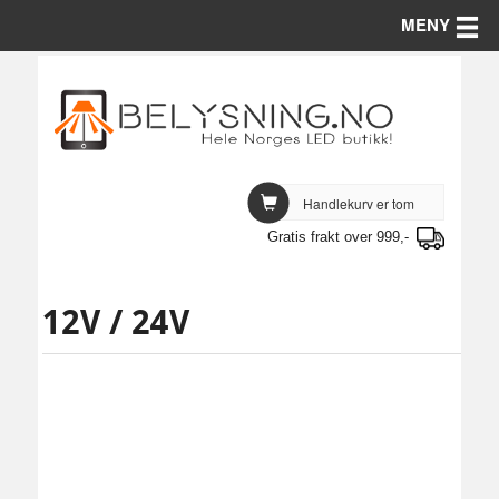
Toggle
MENY
Handlekurv er tom
Gratis frakt over 999,-
12V / 24V