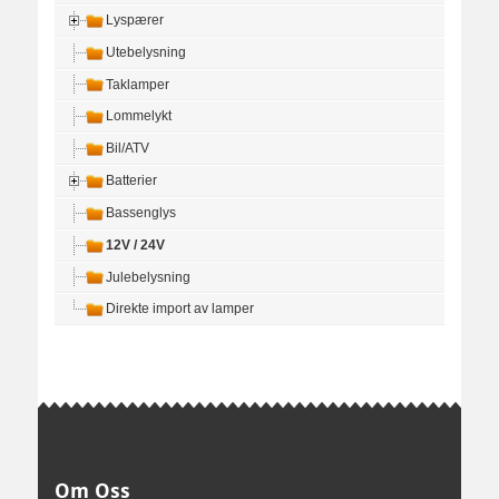
Lyspærer
Utebelysning
Taklamper
Lommelykt
Bil/ATV
Batterier
Bassenglys
12V / 24V
Julebelysning
Direkte import av lamper
Om Oss