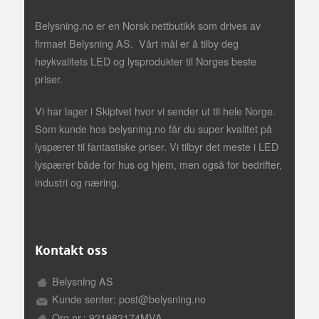
Belysning.no er en Norsk nettbutikk som drives av
firmaet Belysning AS. Vårt mål er å tilby deg
høykvalitets LED og lysprodukter til Norges beste
priser.
Vi har lager i Skiptvet hvor vi sender ut til hele Norge.
Som kunde hos belysning.no får du super kvalitet på
lyspærer til fantastiske priser. Vi tilbyr det meste i LED
lyspærer både for hus og hjem, men også for bedrifter,
industri og næring.
Kontakt oss
Belysning AS
Kunde senter: post@belysning.no
Org.nr.: 921983174MVA